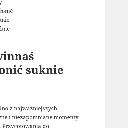
owinnaś
onić suknie
dno z najważniejszych
dyne i niezapomniane momenty
o. Przygotowania do