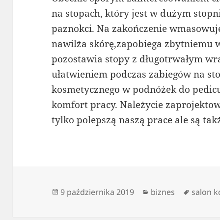
na stopach, który jest w dużym stopn
paznokci. Na zakończenie wmasowuj
nawilża skórę,zapobiega zbytniemu w
pozostawia stopy z długotrwałym wr
ułatwieniem podczas zabiegów na sto
kosmetycznego w podnóżek do pedic
komfort pracy. Należycie zaprojekt
tylko polepszą naszą prace ale są ta
Data
Kategorie
Tagi
9 października 2019
biznes
salon 
publikacji