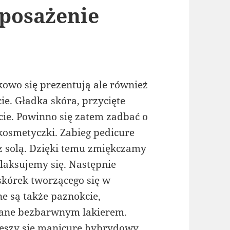
yposażenie
kowo się prezentują ale również
. Gładka skóra, przycięte
cie. Powinno się zatem zadbać o
kosmetyczki. Zabieg pedicure
z solą. Dzięki temu zmiękczamy
elaksujemy się. Następnie
kórek tworzącego się w
ne są także paznokcie,
wane bezbarwnym lakierem.
eszy się manicure hybrydowy