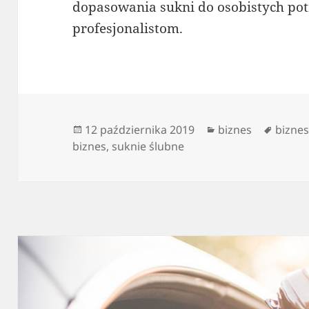
dopasowania sukni do osobistych pot
profesjonalistom.
Data
Kategorie
Tagi
12 października 2019
biznes
biznes
publikacji
biznes
,
suknie ślubne