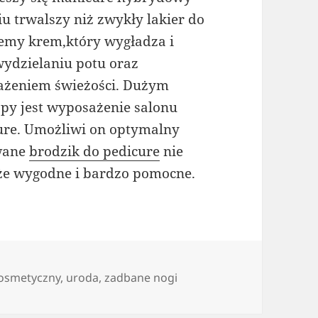
iu trwalszy niż zwykły lakier do
emy krem,który wygładza i
ydzielaniu potu oraz
ażeniem świeżości. Dużym
py jest wyposażenie salonu
ure. Umożliwi on optymalny
owane
brodzik do pedicure
nie
kże wygodne i bardzo pomocne.
kosmetyczny
,
uroda
,
zadbane nogi