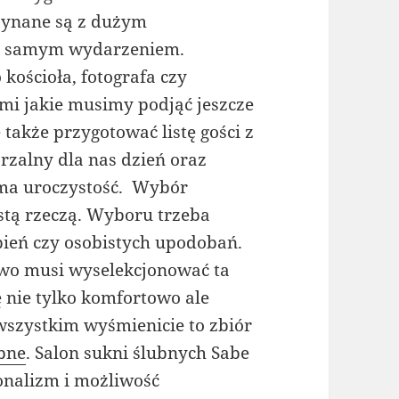
czynane są z dużym
ed samym wydarzeniem.
kościoła, fotografa czy
mi jakie musimy podjąć jeszcze
 także przygotować listę gości z
rzalny dla nas dzień oraz
ma uroczystość. Wybór
ostą rzeczą. Wyboru trzeba
bień czy osobistych upodobań.
owo musi wyselekcjonować ta
ę nie tylko komfortowo ale
wszystkim wyśmienicie to zbiór
ubne
. Salon sukni ślubnych Sabe
jonalizm i możliwość