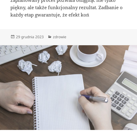
zaplanowany proces pozwala osiągnąć nie tylko
piękny, ale także funkcjonalny rezultat. Zadbanie o
każdy etap gwarantuje, że efekt koń
Data
Kategorie
29 grudnia 2023
zdrowie
publikacji