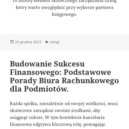
To istotny element skutecznego zarządzania firmą,
który warto uwzględnić przy wyborze partnera
księgowego.
Data
Kategorie
23 grudnia 2023
usługi
publikacji
Budowanie Sukcesu
Finansowego: Podstawowe
Porady Biura Rachunkowego
dla Podmiotów.
Każda spółka, niezależnie od swojej wielkości, musi
skutecznie zarządzać swoimi środkami, aby
osiągnąć sukces. W tym kontekście kancelaria
finansowa odgrywa kluczową rolę, pomagając