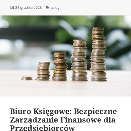
Data
Kategorie
24 grudnia 2023
usługi
publikacji
Biuro Księgowe: Bezpieczne
Zarządzanie Finansowe dla
Przedsiębiorców