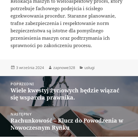
Relokacja maszyn to wieloaspektowy proces, który
potrzebuje fachowego podejścia i ścisłego
egzekwowania procedur. Staranne planowanie,
trafne zabezpieczenia i respektowanie norm
bezpieczeństwa są istotne dla pomyślnego
przeniesienia maszyn oraz podtrzymania ich
sprawności po zakończeniu procesu.
Data
Autor
Kategorie
3 września 2024
zapnowe328
usługi
publikacji
Nawigacja
POPRZEDNI
wpisu
Wiele kwestyj życiowych będzie wiązać
Poprzedni
się wsparcia prawnika.
wpis:
NASTĘPNY
Rachunkowość – Klucz do Powodzenia w
Następny
Nowoczesnym Rynku
wpis: