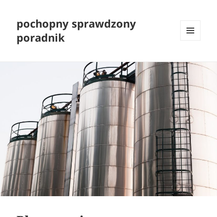
pochopny sprawdzony
poradnik
MENU
I
WIDGETY