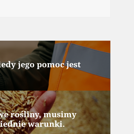
ie
edy jego pomoc jest
we rośliny, musimy
iednie warunki.