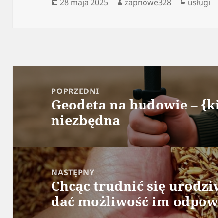
Data
Autor
Kategor
28 maja 2025
zapnowe328
usługi
publikacji
Nawigacja
wpisu
POPRZEDNI
Geodeta na budowie – {ki
Poprzedni
niezbędna
wpis:
NASTĘPNY
Chcąc trudnić się urodzi
Następny
dać możliwość im odpow
wpis: