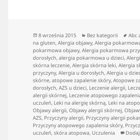
Data
Kategorie
Tagi
8 września 2015
Bez kategorii
Abc a
publikacji
na gluten
,
Alergia objawy
,
Alergia pokarmow
pokarmowa objawy
,
Alergia pokarmowa przy
dorosłych
,
alergia pokarmowa u dzieci
,
Alerg
skórna leczenie
,
Alergia skórna leki
,
Alergia 
przyczyny
,
Alergia u dorosłych
,
Alergia u dzie
skórne
,
atopowe zapalenie skóry
,
Atopowe za
dorosłych
,
AZS u dzieci
,
Leczenie alergii
,
Lecz
alergii skórnej
,
Leczenie atopowego zapaleni
uczuleń
,
Leki na alergię skórną
,
Leki na atop
Objawy alergii
,
Objawy alergii skórnej
,
Objaw
AZS
,
Przyczyny alergii
,
Przyczyny alergii pok
Przyczyny atopowego zapalenia skóry
,
Przyc
uczuleń
,
skóra atopowa
,
Uczulenia
Dodaj