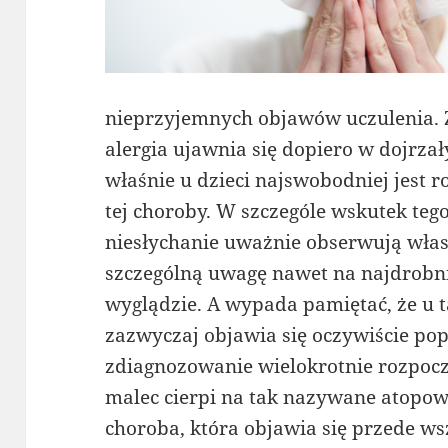
nieprzyjemnych objawów uczulenia. Z
alergia ujawnia się dopiero w dojrz
właśnie u dzieci najswobodniej jest
tej choroby. W szczególe wskutek tego
niesłychanie uważnie obserwują włas
szczególną uwagę nawet na najdrobni
wyglądzie. A wypada pamiętać, że u t
zazwyczaj objawia się oczywiście pop
zdiagnozowanie wielokrotnie rozpoczy
malec cierpi na tak nazywane atopowe
choroba, która objawia się przede w