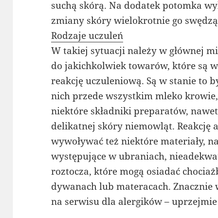
suchą skórą. Na dodatek potomka wyb
zmiany skóry wielokrotnie go swędzą
Rodzaje uczuleń
W takiej sytuacji należy w głównej m
do jakichkolwiek towarów, które są 
reakcję uczuleniową. Są w stanie to
nich przede wszystkim mleko krowie, ja
niektóre składniki preparatów, nawe
delikatnej skóry niemowląt. Reakcję a
wywoływać też niektóre materiały, n
występujące w ubraniach, nieadekwa
roztocza, które mogą osiadać choci
dywanach lub materacach. Znacznie 
na serwisu dla alergików – uprzejmi