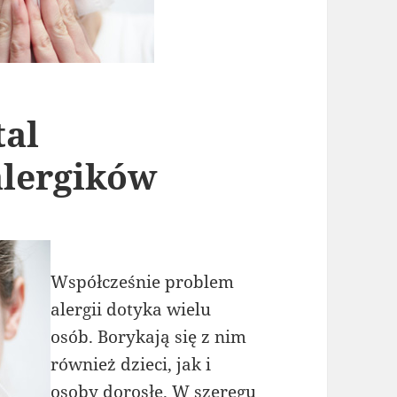
tal
alergików
Współcześnie problem
alergii dotyka wielu
osób. Borykają się z nim
również dzieci, jak i
osoby dorosłe. W szeregu