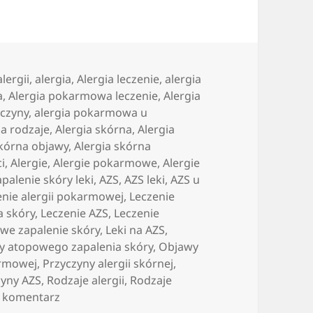
lergii
,
alergia
,
Alergia leczenie
,
alergia
a
,
Alergia pokarmowa leczenie
,
Alergia
czyny
,
alergia pokarmowa u
ia rodzaje
,
Alergia skórna
,
Alergia
skórna objawy
,
Alergia skórna
ci
,
Alergie
,
Alergie pokarmowe
,
Alergie
palenie skóry leki
,
AZS
,
AZS leki
,
AZS u
enie alergii pokarmowej
,
Leczenie
a skóry
,
Leczenie AZS
,
Leczenie
owe zapalenie skóry
,
Leki na AZS
,
y atopowego zapalenia skóry
,
Objawy
armowej
,
Przyczyny alergii skórnej
,
zyny AZS
,
Rodzaje alergii
,
Rodzaje
do Współczesny portal internetowy dla alergik
 komentarz