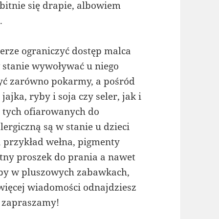
itnie się drapie, albowiem
.
ierze ograniczyć dostęp malca
w stanie wywoływać u niego
 być zarówno pokarmy, a pośród
jka, ryby i soja czy seler, jak i
t tych ofiarowanych do
lergiczną są w stanie u dzieci
a przykład wełna, pigmenty
tny proszek do prania a nawet
ażby w pluszowych zabawkach,
więcej wiadomości odnajdziesz
e zapraszamy!