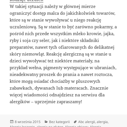
W takiej sytuacji należy w głównej mierze
ograniczyć dostęp malca do jakichkolwiek towarów,
które są w stanie wywoływać u niego reakcję
uczuleniową. Są w stanie to być zarówno pokarmy, a
pośród nich przede wszystkim mleko krowie, jajka,
ryby i soja czy seler, jak i niektóre składniki
preparatów, nawet tych ofiarowanych do delikatnej
skóry niemowląt. Reakcję alergiczną są w stanie u
dzieci wywoływać też niektóre materiały, na
przykład wełna, pigmenty występujące w ubraniach,
nieadekwatny proszek do prania a nawet roztocza,
które mogą osiadać chociażby w pluszowych
zabawkach, dywanach lub materacach. Znacznie
więcej wiadomości odnajdziesz na serwisu dla
alergików – uprzejmie zapraszamy!
Data
Kategorie
Tagi
8 września 2015
Bez kategorii
Abc alergii
,
alergia
,
publikacji
Alergia leczenie
,
alergia na gluten
,
Alergia objawy
,
Alergia