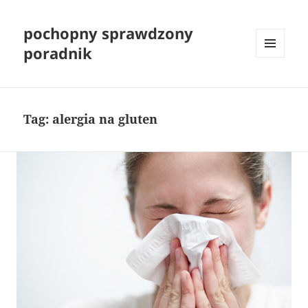
pochopny sprawdzony
poradnik
MENU
I
WIDGETY
Tag:
alergia na gluten