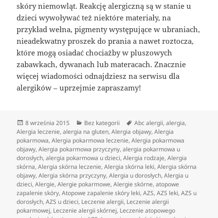
skóry niemowląt. Reakcję alergiczną są w stanie u
dzieci wywoływać też niektóre materiały, na
przykład wełna, pigmenty występujące w ubraniach,
nieadekwatny proszek do prania a nawet roztocza,
które mogą osiadać chociażby w pluszowych
zabawkach, dywanach lub materacach. Znacznie
więcej wiadomości odnajdziesz na serwisu dla
alergików – uprzejmie zapraszamy!
Data
Kategorie
Tagi
8 września 2015
Bez kategorii
Abc alergii
,
alergia
,
publikacji
Alergia leczenie
,
alergia na gluten
,
Alergia objawy
,
Alergia
pokarmowa
,
Alergia pokarmowa leczenie
,
Alergia pokarmowa
objawy
,
Alergia pokarmowa przyczyny
,
alergia pokarmowa u
dorosłych
,
alergia pokarmowa u dzieci
,
Alergia rodzaje
,
Alergia
skórna
,
Alergia skórna leczenie
,
Alergia skórna leki
,
Alergia skórna
objawy
,
Alergia skórna przyczyny
,
Alergia u dorosłych
,
Alergia u
dzieci
,
Alergie
,
Alergie pokarmowe
,
Alergie skórne
,
atopowe
zapalenie skóry
,
Atopowe zapalenie skóry leki
,
AZS
,
AZS leki
,
AZS u
dorosłych
,
AZS u dzieci
,
Leczenie alergii
,
Leczenie alergii
pokarmowej
,
Leczenie alergii skórnej
,
Leczenie atopowego