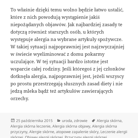
To właśnie dzięki temu wolno będzie łatwo ustalić,
które z nich powodują wystąpienie jakiś
niepożądanych objawów. Jak najbardziej zasady te
dotyczą również starszych osób, u których
występuje alergia na wybrane artykuły spożywcze.
W takiej sytuacji najpoprawniej jest najzwyczajniej
w świecie wyeliminować z domu pokarmy
uczulające. W tej sytuacji bardzo istotne jest
wsparcie całej rodziny. Jeśli któregoś z jej członków
dotknęła alergia, najpoprawniej jest, jeżeli wszyscy
po prostu przestrzegają słusznych zasad diety i nie
jedzą mleka bądź też artykułów zawierających
orzechy.
Data
Kategorie
Tagi
25 października 2015
uroda
,
zdrowie
Alergia skórna
,
publikacji
Alergia skórna leczenie
,
Alergia skórna objawy
,
Alergia skórna
przyczyny
,
Alergie skórne
,
atopowe zapalenie skóry
,
Leczenie alergii
skórnej
,
Objawy alergii skórnej
,
Przyczyny alergii skórnej