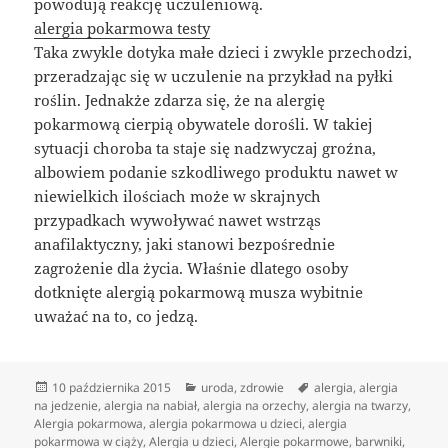
powodują reakcję uczuleniową.
alergia pokarmowa testy
Taka zwykle dotyka małe dzieci i zwykle przechodzi,
przeradzając się w uczulenie na przykład na pyłki
roślin. Jednakże zdarza się, że na alergię
pokarmową cierpią obywatele dorośli. W takiej
sytuacji choroba ta staje się nadzwyczaj groźna,
albowiem podanie szkodliwego produktu nawet w
niewielkich ilościach może w skrajnych
przypadkach wywoływać nawet wstrząs
anafilaktyczny, jaki stanowi bezpośrednie
zagrożenie dla życia. Właśnie dlatego osoby
dotknięte alergią pokarmową musza wybitnie
uważać na to, co jedzą.
Data
Kategorie
Tagi
10 października 2015
uroda
,
zdrowie
alergia
,
alergia
publikacji
na jedzenie
,
alergia na nabiał
,
alergia na orzechy
,
alergia na twarzy
,
Alergia pokarmowa
,
alergia pokarmowa u dzieci
,
alergia
pokarmowa w ciąży
,
Alergia u dzieci
,
Alergie pokarmowe
,
barwniki
,