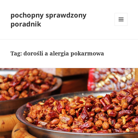
pochopny sprawdzony
poradnik
MENU
I
WIDGETY
Tag:
dorośli a alergia pokarmowa