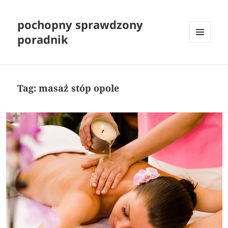
pochopny sprawdzony
poradnik
MENU
I
WIDGETY
Tag:
masaż stóp opole