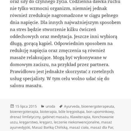
oraz siły do czynnego życia. Codzienna dawka ruchu
nie tylko wzmocni organizm, niemniej jednak
również zredukuje nagromadzone w ciągu pełnego
dnia napięcie. Dla innych najważniejszym sposobem
na stres będzie stworzenie kilku ćwiczeń
oddechowych oraz medytacja. Jeszcze inni wybiorą
długą, gorącą kąpiel. Odpowiednim sposobem na
redukcję napięcia oraz zmęczenia są również
masaże relaksujące. Mogą być wykonywane w
domowym zaciszu, na przykład przez partnera.
Prawidłowo jest jednakże skorzystać z rzetelnych
usług specjalisty. W tym celu wolno udać się do
salonu masażu.
Data
Kategorie
Tagi
15 lipca 2015
uroda
Ayurveda
,
bioenergoterapeuta
,
publikacji
bioenergoterapia
,
bioterapia
,
bóle kręgosłupa
,
bon upominkowy
,
drenaż limfatyczny
,
gabinet masażu
,
Klawiterapia
,
Konchowanie
uszu
,
kręgarstwo
,
kręgarz
,
leczenie niekonwencjonalne
,
masaż
ayurvedyjski
,
Masaż Bańką Chińską
,
masaż ciała
,
masaż dla Par
,