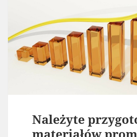
Należyte przygo
materiałów prom