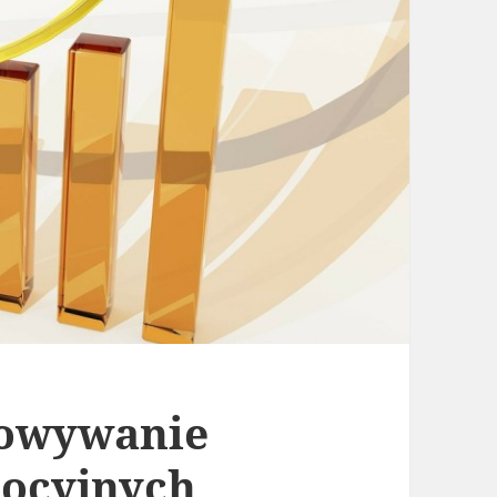
towywanie
ocyjnych