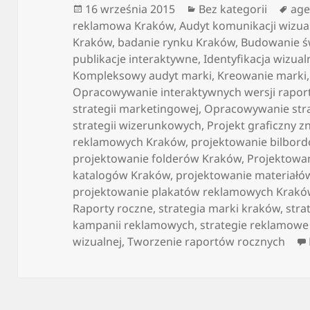
Data
Kategorie
Tag
16 września 2015
Bez kategorii
age
publikacji
reklamowa Kraków
,
Audyt komunikacji wizua
Kraków
,
badanie rynku Kraków
,
Budowanie ś
publikacje interaktywne
,
Identyfikacja wizual
Kompleksowy audyt marki
,
Kreowanie marki
Opracowywanie interaktywnych wersji rapor
strategii marketingowej
,
Opracowywanie stra
strategii wizerunkowych
,
Projekt graficzny z
reklamowych Kraków
,
projektowanie bilbor
projektowanie folderów Kraków
,
Projektowan
katalogów Kraków
,
projektowanie materiał
projektowanie plakatów reklamowych Krakó
Raporty roczne
,
strategia marki kraków
,
stra
kampanii reklamowych
,
strategie reklamow
wizualnej
,
Tworzenie raportów rocznych