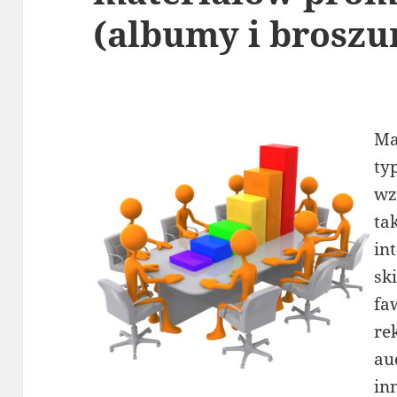
(albumy i broszu
Ma
ty
wz
ta
in
sk
fa
re
au
in