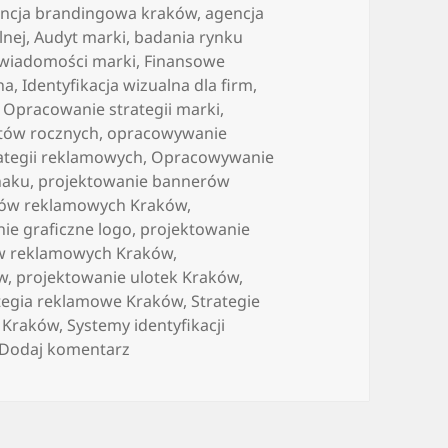
i
ncja brandingowa kraków
,
agencja
lnej
,
Audyt marki
,
badania rynku
wiadomości marki
,
Finansowe
na
,
Identyfikacja wizualna dla firm
,
,
Opracowanie strategii marki
,
tów rocznych
,
opracowywanie
tegii reklamowych
,
Opracowywanie
naku
,
projektowanie bannerów
dów reklamowych Kraków
,
ie graficzne logo
,
projektowanie
ów reklamowych Kraków
,
w
,
projektowanie ulotek Kraków
,
tegia reklamowe Kraków
,
Strategie
e Kraków
,
Systemy identyfikacji
do Należyte przygotowywanie materiałów 
Dodaj komentarz