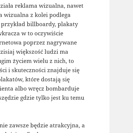
działa reklama wizualna, nawet
a wizualna z kolei podlega
przykład billboardy, plakaty
 wkracza w to oczywiście
ternetowa poprzez nagrywane
zisiaj większość ludzi ma
rugim życiem wielu z nich, to
i i skuteczności znajduje się
lakatów, które dostają się
lienta albo wręcz bombarduje
szędzie gdzie tylko jest ku temu
ie zawsze będzie atrakcyjna, a