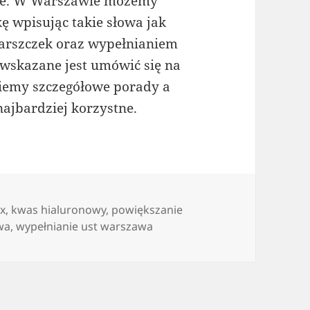
ie. W Warszawie możemy
 wpisując takie słowa jak
arszczek oraz wypełnianiem
i wskazane jest umówić się na
ziemy szczegółowe porady a
najbardziej korzystne.
x
,
kwas hialuronowy
,
powiększanie
wa
,
wypełnianie ust warszawa