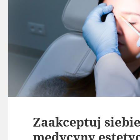
Zaakceptuj siebi
medycyny estety