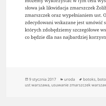
możemy wykorzystać w tym celu wys
słowa jak likwidacja zmarszczek Żoli
zmarszczek oraz wypełnianiem ust. O 
zdecydowani wskazane jest umówić si
których zdobędziemy szczegółowe ws
co będzie dla nas najbardziej korzyst
Data
Kategorie
Tagi
9 stycznia 2017
uroda
botoks
,
boto
publikacji
ust warszawa
,
usuwanie zmarszczek warsza