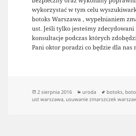
bezpieczny oraz wykonany poprawn
wykorzystać w tym celu wyszukiwarkę
botoks Warszawa , wypełnianiem zm
ust. Jeśli tylko jesteśmy zdecydowan
konsultacje podczas których zdobęd
Pani oktor poradzi co będzie dla nas 
Data
Kategorie
Tagi
2 sierpnia 2016
uroda
botoks
,
boto
publikacji
ust warszawa
,
usuwanie zmarszczek warsza