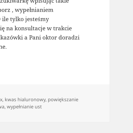
zukiwarkę wpisując takie
borz , wypełnianiem
ile tylko jesteśmy
ę na konsultacje w trakcie
kazówki a Pani oktor doradzi
ne.
x
,
kwas hialuronowy
,
powiększanie
wa
,
wypełnianie ust