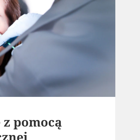
e z pomocą
cznej