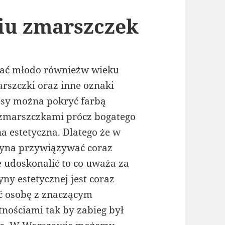
iu zmarszczek
dać młodo równieżw wieku
rszczki oraz inne oznaki
łosy można pokryć farbą
 zmarszczkami prócz bogatego
 estetyczna. Dlatego że w
czyna przywiązywać coraz
 udoskonalić to co uważa za
ny estetycznej jest coraz
ć osobę z znaczącym
nościami tak by zabieg był