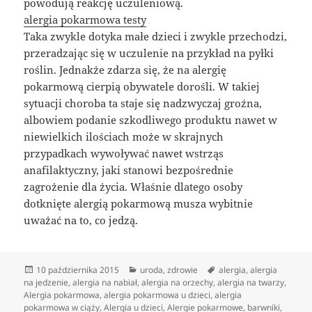
powodują reakcję uczuleniową.
alergia pokarmowa testy
Taka zwykle dotyka małe dzieci i zwykle przechodzi,
przeradzając się w uczulenie na przykład na pyłki
roślin. Jednakże zdarza się, że na alergię
pokarmową cierpią obywatele dorośli. W takiej
sytuacji choroba ta staje się nadzwyczaj groźna,
albowiem podanie szkodliwego produktu nawet w
niewielkich ilościach może w skrajnych
przypadkach wywoływać nawet wstrząs
anafilaktyczny, jaki stanowi bezpośrednie
zagrożenie dla życia. Właśnie dlatego osoby
dotknięte alergią pokarmową musza wybitnie
uważać na to, co jedzą.
Data
Kategorie
Tagi
10 października 2015
uroda
,
zdrowie
alergia
,
alergia
publikacji
na jedzenie
,
alergia na nabiał
,
alergia na orzechy
,
alergia na twarzy
,
Alergia pokarmowa
,
alergia pokarmowa u dzieci
,
alergia
pokarmowa w ciąży
,
Alergia u dzieci
,
Alergie pokarmowe
,
barwniki
,