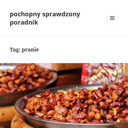
pochopny sprawdzony
poradnik
MENU
I
WIDGETY
Tag:
pranie