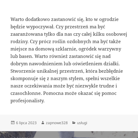
Warto dodatkowo zastanowić się, kto w ogrodzie
będzie wypoczywał. Czy przestrzeń ma być
zaaranżowana tylko dla nas czy całej kilku osobowej
rodziny. Czy prócz roślin ozdobnych ma być także
miejsce na domową szklarnie, ogródek warzywny
lub basen. Warto również zastanowić się nad
dobrym nawodnieniem lub oświetleniem działki.
Stworzenie unikalnej przestrzeń, która bezbłędnie
skomponuje się z naszym stylem, spełni wszelkie
nasze oczekiwania może być niezwykle trudne i
czasochłonne. Pomocna może okazać się pomoc
profesjonalisty.
Data
Autor
Kategorie
6 lipca 2023
zapnowe328
usługi
publikacji
Nawigacja