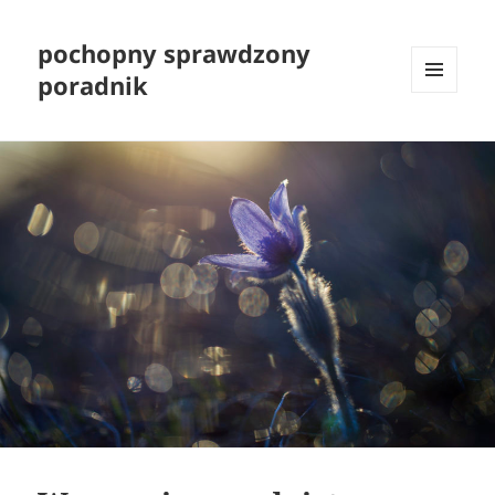
pochopny sprawdzony
poradnik
MENU
I
WIDGETY