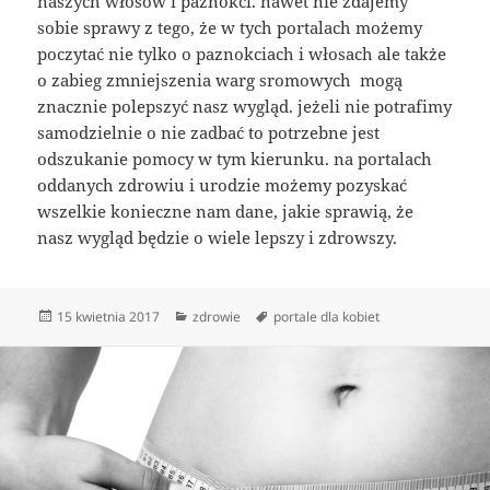
naszych włosów i paznokci. nawet nie zdajemy
sobie sprawy z tego, że w tych portalach możemy
poczytać nie tylko o paznokciach i włosach ale także
o zabieg zmniejszenia warg sromowych mogą
znacznie polepszyć nasz wygląd. jeżeli nie potrafimy
samodzielnie o nie zadbać to potrzebne jest
odszukanie pomocy w tym kierunku. na portalach
oddanych zdrowiu i urodzie możemy pozyskać
wszelkie konieczne nam dane, jakie sprawią, że
nasz wygląd będzie o wiele lepszy i zdrowszy.
Data
Kategorie
Tagi
15 kwietnia 2017
zdrowie
portale dla kobiet
publikacji