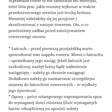
Wprawdzie rower to nie samochód ani motocykl,
toteż lista prac, jakie musimy wykonać w trakcie
przedsezonowego serwisu jest trochę krótsza.
Niemniej należałoby się jej przyjrzeć i
skonfrontować z naszym rowerem. Oto, o co
powinniśmy zadbać przed zainicjowaniem
rowerowego sezonu:
* Łańcuch – przed pierwszą przejażdżką warto
spowodować stan napędu roweru. Mowa o łańcuchu
– sprawdzamy jego naciąg. Jeżeli łańcuch jest
uszkodzony, nazbyt luźny bądź nadmiernie
naciągnięty – należy go słusznie naciągnąć.
Dodatkowo należy go nasmarować szczególnym
smarem do łańcuchów rowerowych – to wydłuży
jego żywotność.
* Opony – prócz sztampowego napompowania opon
do wymaganej ilości ciśnienia (ilość wymaganych
barów odnajdziemy na oponie), należy