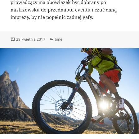
prowadzący ma obowiązek być dobrany po
mistrzowsku do przedmiotu eventu i czuć daną
imprezę, by nie popełnić żadnej gafy.
Data
Kategorie
29 kwietnia 2017
Inne
publikacji