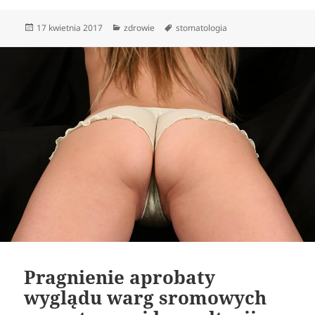
Data
Kategorie
Tagi
17 kwietnia 2017
zdrowie
stomatologia
publikacji
Pragnienie aprobaty
wyglądu warg sromowych